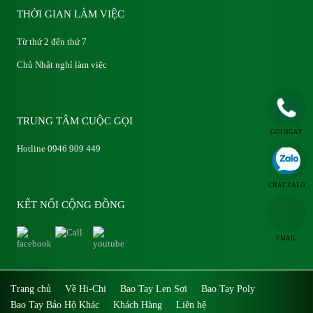
THỜI GIAN LÀM VIỆC
Từ thứ 2 đến thứ 7
Chủ Nhật nghỉ làm việc
TRUNG TÂM CUỘC GỌI
GỌI NGAY
Hotline 0946 909 449
CHAT ZALO
KẾT NỐI CỘNG ĐỒNG
EMAIL
Trang chủ
Về Hi-Chi
Bao Tay Len Sợi
Bao Tay Poly
Bao Tay Bảo Hộ Khác
Khách Hàng
Liên hệ